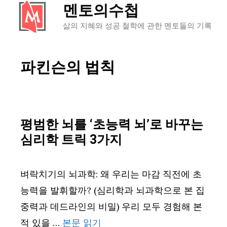
멘토의수첩
컨
텐
삶의 지혜와 성공 철학에 관한 멘토들의 기록
츠
로
파킨슨의 법칙
건
너
뛰
기
평범한 뇌를 ‘초능력 뇌’로 바꾸는
심리학 트릭 3가지
벼락치기의 뇌과학: 왜 우리는 마감 직전에 초
능력을 발휘할까? (심리학과 뇌과학으로 본 집
중력과 데드라인의 비밀) 우리 모두 경험해 본
적 있을 …
본문 읽기