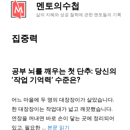
멘토의수첩
컨
텐
삶의 지혜와 성공 철학에 관한 멘토들의 기록
츠
로
집중력
건
너
뛰
기
공부 뇌를 깨우는 첫 단추: 당신의
‘작업 기억력’ 수준은?
어느 마을에 두 명의 대장장이가 살았습니다.
한 대장장이는 작업대가 넓고 깨끗했습니다.
연장을 꺼내면 바로 손이 닿는 곳에 정리되어
있고, 필요한 …
본문 읽기