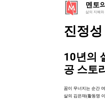
멘토
컨
텐
삶의 지혜와
츠
진정성
로
건
너
뛰
10년의 
기
공 스토
꿈이 무너지는 순간 여
살의 김은재(활동명 이