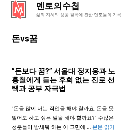
멘토의수첩
컨
텐
삶의 지혜와 성공 철학에 관한 멘토들의 기록
츠
로
돈vs꿈
건
너
뛰
기
“돈보다 꿈?” 서울대 정지웅과 노
홍철에게 듣는 후회 없는 진로 선
택과 공부 자극법
“돈을 많이 버는 직업을 해야 할까요, 돈을 못
벌어도 하고 싶은 일을 해야 할까요?” 수많은
청춘들이 밤새워 하는 이 고민에 …
본문 읽기